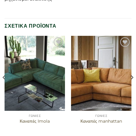
ΣΧΕΤΙΚΆ ΠΡΟΪΌΝΤΑ
Προσθήκη
Προσθήκη
στα
στα
αγαπημένα
αγαπημένα
ΓΩΝΊΕΣ
ΓΩΝΊΕΣ
Καναπές Imola
Καναπές manhattan