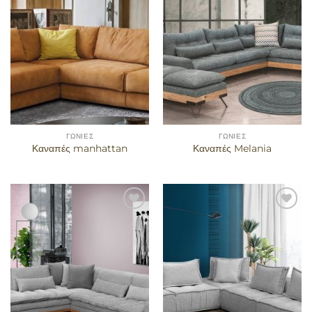
αγαπημένα
αγαπημένα
ΓΩΝΊΕΣ
ΓΩΝΊΕΣ
Καναπές manhattan
Καναπές Melania
Προσθήκη
Προσθήκη
στα
στα
αγαπημένα
αγαπημένα