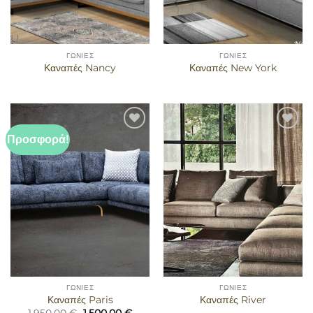
ΓΩΝΊΕΣ
ΓΩΝΊΕΣ
Καναπές Nancy
Καναπές New York
Προσφορά!
Προσθήκη
Προσθήκη
στα
στα
αγαπημένα
αγαπημένα
ΓΩΝΊΕΣ
ΓΩΝΊΕΣ
Καναπές Paris
Καναπές River
Original
Η
1.950,00
€
1.500,00
€