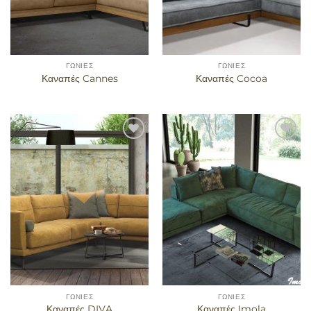
ΓΩΝΊΕΣ
ΓΩΝΊΕΣ
Καναπές Cannes
Καναπές Cocoa
Προσθήκη
Προσθήκη
στα
στα
αγαπημένα
αγαπημένα
ΓΩΝΊΕΣ
ΓΩΝΊΕΣ
Καναπές DIVA
Καναπές Imola