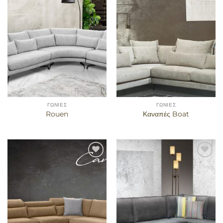
στα
στα
αγαπημένα
αγαπημένα
ΓΩΝΊΕΣ
ΓΩΝΊΕΣ
Rouen
Καναπές Boat
Προσθήκη
Προσθήκη
στα
στα
αγαπημένα
αγαπημένα