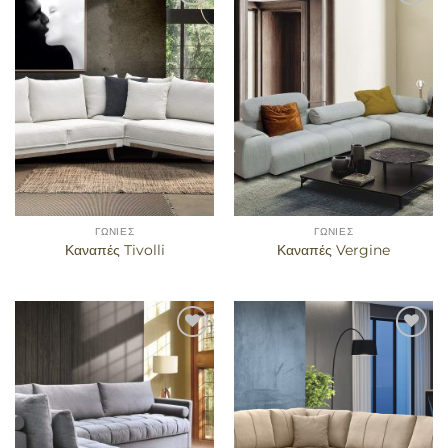
Προσθήκη
Προσθήκη
στα
στα
αγαπημένα
αγαπημένα
ΓΩΝΊΕΣ
ΓΩΝΊΕΣ
Καναπές Tivolli
Καναπές Vergine
Προσθήκη
Προσθήκη
στα
στα
αγαπημένα
αγαπημένα