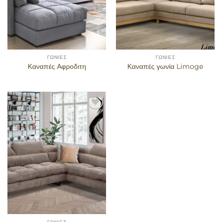
ΓΩΝΊΕΣ
ΓΩΝΊΕΣ
Καναπές Αφροδιτη
Καναπές γωνία Limoge
Προσθήκη
στα
αγαπημένα