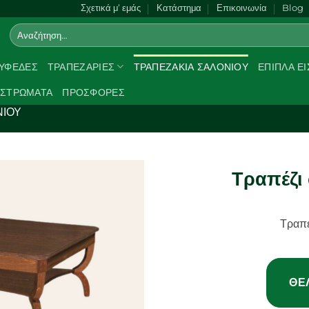
Σχετικά μ’ εμάς
Κατάστημα
Επικοινωνία
Blog
Αναζήτηση
για:
ΥΦΈΔΕΣ
ΤΡΑΠΕΖΑΡΊΕΣ
ΤΡΑΠΕΖΆΚΙΑ ΣΑΛΟΝΙΟΎ
ΈΠΙΠΛΑ Ε
ΣΤΡΏΜΑΤΑ
ΠΡΟΣΦΟΡΈΣ
ΝΙΟΎ
Τραπέζι 
Προσθήκη
στα
Τραπέ
αγαπημένα
ΘΈ