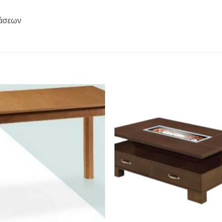
τάσεων
Προσθήκη
Προσθή
στα
στα
αγαπημένα
αγαπημ