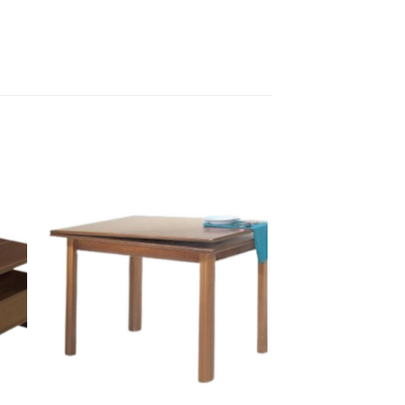
κη
Προσθήκη
στα
ένα
αγαπημένα