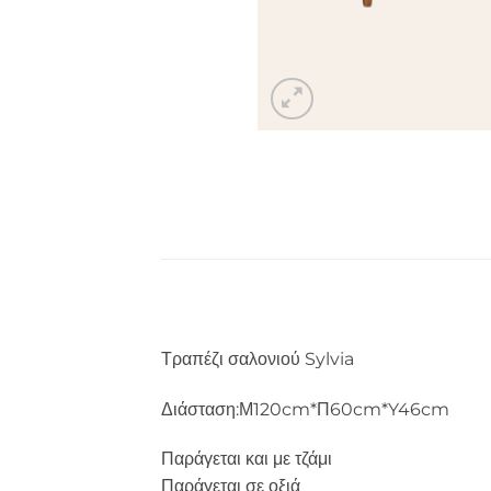
Τραπέζι σαλονιού Sylvia
Διάσταση:Μ120cm*Π60cm*Y46cm
Παράγεται και με τζάμι
Παράγεται σε οξιά