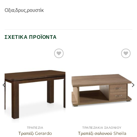
Οξια,δρυς,ρουστίκ
ΣΧΕΤΙΚΆ ΠΡΟΪΌΝΤΑ
Προσθήκη
Προσθήκη
στα
στα
αγαπημένα
αγαπημένα
ΤΡΑΠΈΖΙΑ
ΤΡΑΠΕΖΆΚΙΑ ΣΑΛΟΝΙΟΎ
Τραπέζι Gerardo
Τραπέζι σαλονιού Sheila