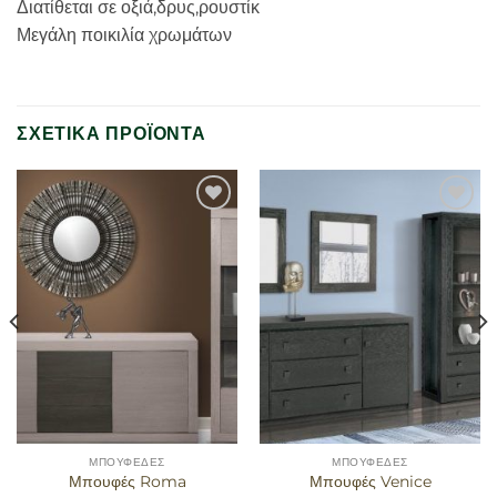
Διατίθεται σε οξιά,δρυς,ρουστίκ
Μεγάλη ποικιλία χρωμάτων
ΣΧΕΤΙΚΆ ΠΡΟΪΌΝΤΑ
Προσθήκη
Προσθήκη
στα
στα
αγαπημένα
αγαπημένα
ΜΠΟΥΦΈΔΕΣ
ΜΠΟΥΦΈΔΕΣ
Μπουφές Roma
Μπουφές Venice