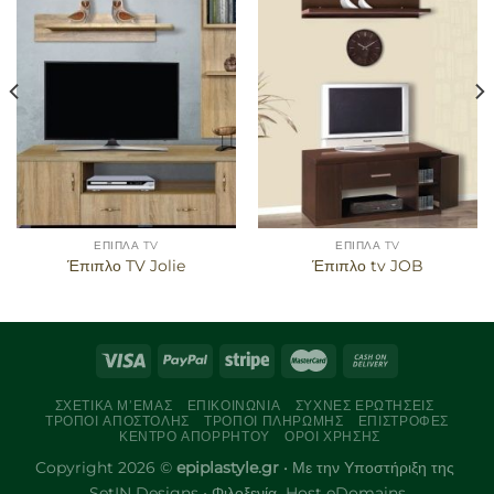
Προσθήκη
Προσθήκη
στα
στα
αγαπημένα
αγαπημένα
ΈΠΙΠΛΑ TV
ΈΠΙΠΛΑ TV
Έπιπλο TV Jolie
Έπιπλο tv JOB
ΣΧΕΤΙΚΆ Μ’ΕΜΆΣ
ΕΠΙΚΟΙΝΩΝΊΑ
ΣΥΧΝΈΣ ΕΡΩΤΉΣΕΙΣ
ΤΡΌΠΟΙ ΑΠΟΣΤΟΛΉΣ
ΤΡΌΠΟΙ ΠΛΗΡΩΜΉΣ
ΕΠΙΣΤΡΟΦΈΣ
ΚΈΝΤΡΟ ΑΠΟΡΡΉΤΟΥ
ΌΡΟΙ ΧΡΉΣΗΣ
Copyright 2026 ©
epiplastyle.gr
• Με την Υποστήριξη της
SetIN Designs
• Φιλοξενία
Host eDomains