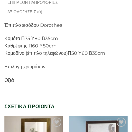
ΕΠΙΠΛΈΟΝ ΠΛΗΡΟΦΟΡΊΕΣ
ΑΞΙΟΛΟΓΉΣΕΙΣ (0)
Έπιπλο εισόδου Dorothea
Κομότα Π75 Υ80 Β35cm
Καθρέφτης Π60 Υ80cm
Κομοδίνο (έπιπλο τηλεφώνου)Π50 Υ60 Β35cm
Επιλογή χρωμάτων
Οξιά
ΣΧΕΤΙΚΆ ΠΡΟΪΌΝΤΑ
Προσθήκη
Προσθήκη