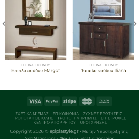
στα
στα
αγαπημένα
αγαπημένα
ΈΠΙΠΛΑ ΕΙΣΌΔΟΥ
ΈΠΙΠΛΑ ΕΙΣΌΔΟΥ
Έπιπλο εισόδου Margot
Έπιπλο εισόδου Iliana
ΣΧΕΤΙΚΆ Μ’ΕΜΆΣ
ΕΠΙΚΟΙΝΩΝΊΑ
ΣΥΧΝΈΣ ΕΡΩΤΉΣΕΙΣ
ΤΡΌΠΟΙ ΑΠΟΣΤΟΛΉΣ
ΤΡΌΠΟΙ ΠΛΗΡΩΜΉΣ
ΕΠΙΣΤΡΟΦΈΣ
ΚΈΝΤΡΟ ΑΠΟΡΡΉΤΟΥ
ΌΡΟΙ ΧΡΉΣΗΣ
Copyright 2026 ©
epiplastyle.gr
• Με την Υποστήριξη της
SetIN Designs
• Φιλοξενία
Host eDomains