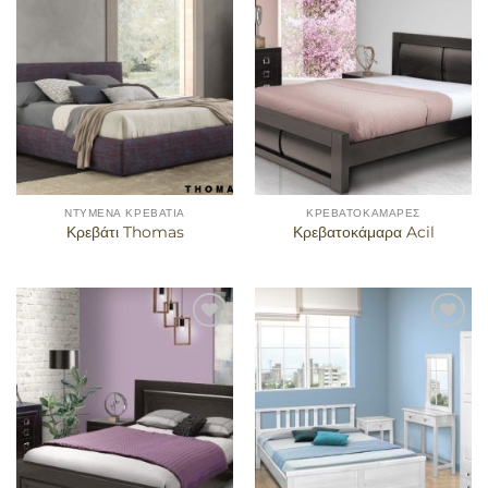
αγαπημένα
αγαπημένα
ΝΤΥΜΈΝΑ ΚΡΕΒΆΤΙΑ
ΚΡΕΒΑΤΟΚΆΜΑΡΕΣ
Κρεβάτι Thomas
Κρεβατοκάμαρα Acil
Προσθήκη
Προσθήκη
στα
στα
αγαπημένα
αγαπημένα