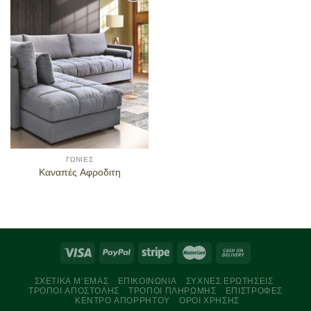
Προσθήκη
στα
αγαπημένα
ΓΩΝΊΕΣ
Καναπές Αφροδιτη
ΣΧΕΤΙΚΆ Μ’ΕΜΆΣ
ΕΠΙΚΟΙΝΩΝΊΑ
ΣΥΧΝΈΣ ΕΡΩΤΉΣΕΙΣ
ΤΡΌΠΟΙ ΑΠΟΣΤΟΛΉΣ
ΤΡΌΠΟΙ ΠΛΗΡΩΜΉΣ
ΕΠΙΣΤΡΟΦΈΣ
ΚΈΝΤΡΟ ΑΠΟΡΡΉΤΟΥ
ΌΡΟΙ ΧΡΉΣΗΣ