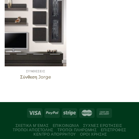
Προσθήκη
στα
αγαπημένα
ΣΥΝΘΈΣΕΙΣ
Σύνθεση Jorge
ΣΧΕΤΙΚΆ Μ’ΕΜΆΣ
ΕΠΙΚΟΙΝΩΝΊΑ
ΣΥΧΝΈΣ ΕΡΩΤΉΣΕΙΣ
ΤΡΌΠΟΙ ΑΠΟΣΤΟΛΉΣ
ΤΡΌΠΟΙ ΠΛΗΡΩΜΉΣ
ΕΠΙΣΤΡΟΦΈΣ
ΚΈΝΤΡΟ ΑΠΟΡΡΉΤΟΥ
ΌΡΟΙ ΧΡΉΣΗΣ