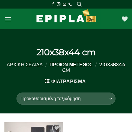
Μετάβαση
στο
περιεχόμενο
210x38x44 cm
ΑΡΧΙΚΉ ΣΕΛΊΔΑ
/
ΠΡΟΪΌΝ ΜΈΓΕΘΟΣ
/
210X38X44
CM
ΦΙΛΤΡΆΡΙΣΜΑ