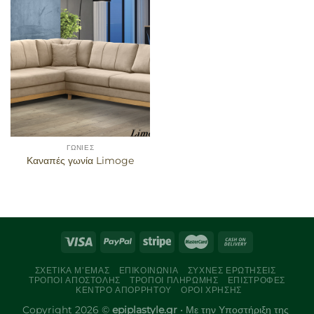
στα
αγαπημένα
ΓΩΝΊΕΣ
Καναπές γωνία Limoge
ΣΧΕΤΙΚΆ Μ’ΕΜΆΣ
ΕΠΙΚΟΙΝΩΝΊΑ
ΣΥΧΝΈΣ ΕΡΩΤΉΣΕΙΣ
ΤΡΌΠΟΙ ΑΠΟΣΤΟΛΉΣ
ΤΡΌΠΟΙ ΠΛΗΡΩΜΉΣ
ΕΠΙΣΤΡΟΦΈΣ
ΚΈΝΤΡΟ ΑΠΟΡΡΉΤΟΥ
ΌΡΟΙ ΧΡΉΣΗΣ
Copyright 2026 ©
epiplastyle.gr
• Με την Υποστήριξη της